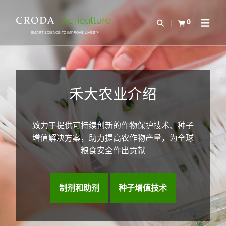
SKIP
SKIP
TO
TO
0
Open Search
查看购物车
Open N
CONTENT
MENU
SMART SCIENCE TO IMPROVE LIVES™
禾大农业介绍
致力于提供可持续创新的作物保护技术、种子
增值解决方案，助力提高农作物产量，为全球
粮食安全作出贡献
制剂和助剂
种子增值技术