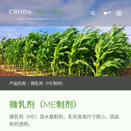
SKIP
SKIP
TO
TO
0
Open Search
查看购物车
Open N
CONTENT
MENU
SMART SCIENCE TO IMPROVE LIVES™
产品应用
微乳剂（ME制剂）
微乳剂（ME制剂）
微乳剂（ME）是水基制剂，乳化液滴尺寸很小，因此
制剂透明。