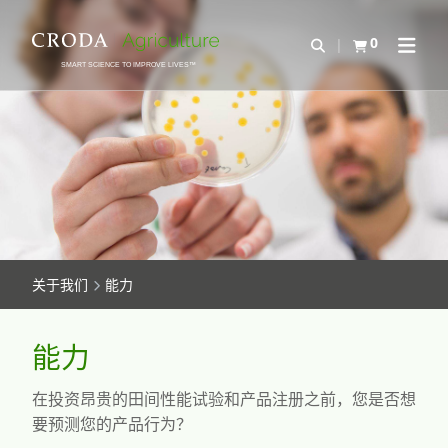
SKIP
SKIP
TO
TO
0
Open Search
查看购物车
Open N
CONTENT
MENU
SMART SCIENCE TO IMPROVE LIVES™
关于我们
能力
能力
在投资昂贵的田间性能试验和产品注册之前，您是否想
要预测您的产品行为？