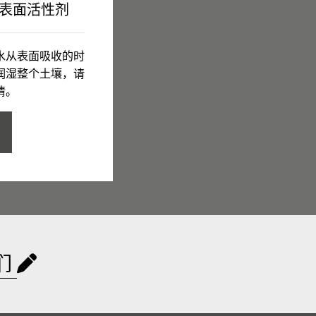
表面活性剂
水从表面吸收的时
润湿整个土壤，请
情。
们