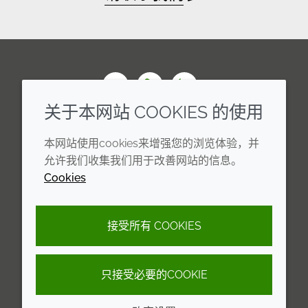
Wechat
Youku
Zhihu
关于本网站 COOKIES 的使用
企业
法律信息
本网站使用cookies来增强您的浏览体验，并
年度报告
条款和条件
允许我们收集我们用于改善网站的信息。
Cookies
可持续发展报告
Cookie 政策
禾大集团
隐私政策
接受所有 COOKIES
可访问性声明
只接受必要的COOKIE
© 2026 Croda International Plc
沪ICP备2020025271号-13