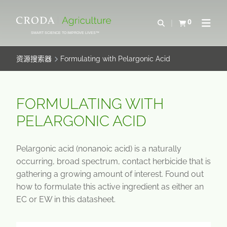
SKIP
SKIP
TO
TO
0
Open Search
查看购物车
Open N
CONTENT
MENU
SMART SCIENCE TO IMPROVE LIVES™
资源搜索器
Formulating with Pelargonic Acid
FORMULATING WITH
PELARGONIC ACID
Pelargonic acid (nonanoic acid) is a naturally
occurring, broad spectrum, contact herbicide that is
gathering a growing amount of interest. Found out
how to formulate this active ingredient as either an
EC or EW in this datasheet.