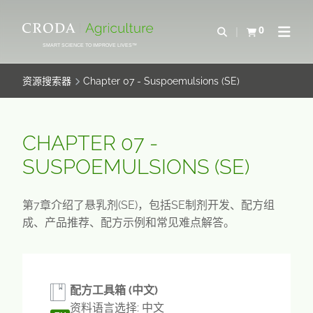
SKIP
SKIP
TO
TO
0
Open Search
查看购物车
Open N
CONTENT
MENU
SMART SCIENCE TO IMPROVE LIVES™
资源搜索器
Chapter 07 - Suspoemulsions (SE)
CHAPTER 07 -
SUSPOEMULSIONS (SE)
第7章介绍了悬乳剂(SE)，包括SE制剂开发、配方组
成、产品推荐、配方示例和常见难点解答。
配方工具箱 (中文)
资料语言选择: 中文