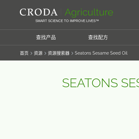
SKIP
SKIP
TO
TO
CONTENT
MENU
SMART SCIENCE TO IMPROVE LIVES™
查找产品
查找配方
首页
资源
资源搜索器
Seatons Sesame Seed Oil
SEATONS SE