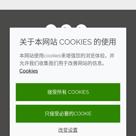
Wechat
Youku
Zhihu
关于本网站 COOKIES 的使用
企业
法律信息
本网站使用cookies来增强您的浏览体验，并
年度报告
条款和条件
允许我们收集我们用于改善网站的信息。
Cookies
可持续发展报告
Cookie 政策
禾大集团
隐私政策
接受所有 COOKIES
可访问性声明
只接受必要的COOKIE
© 2026 Croda International Plc
沪ICP备2020025271号-13
改变设置
沪公网安备31010502007173号