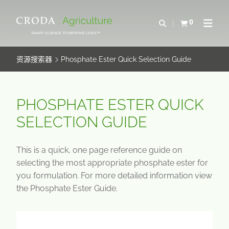
SKIP
SKIP
TO
TO
0
Open Search
查看购物车
Open N
CONTENT
MENU
SMART SCIENCE TO IMPROVE LIVES™
资源搜索器
Phosphate Ester Quick Selection Guide
PHOSPHATE ESTER QUICK
SELECTION GUIDE
This is a quick, one page reference guide on
selecting the most appropriate phosphate ester for
you formulation. For more detailed information view
the Phosphate Ester Guide.