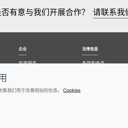
是否有意与我们开展合作？
请联系我
企业
法律信息
年度报告
条款和条件
可持续发展报告
Cookie 政策
使用
禾大集团
隐私政策
们收集我们用于改善网站的信息。
Cookies
可访问性声明
© 2026 Croda International Plc
沪ICP备2020025271号-13
沪公网安备31010502007173号