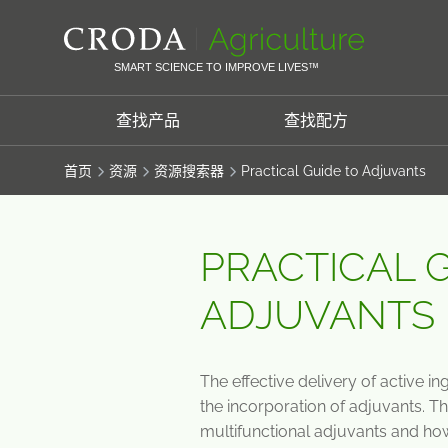
SKIP
SKIP
TO
TO
CONTENT
MENU
SMART SCIENCE TO IMPROVE LIVES™
查找产品
查找配方
首页
资源
资源搜索器
Practical Guide to Adjuvants
PRACTICAL 
ADJUVANTS
The effective delivery of active ing
the incorporation of adjuvants. T
multifunctional adjuvants and ho