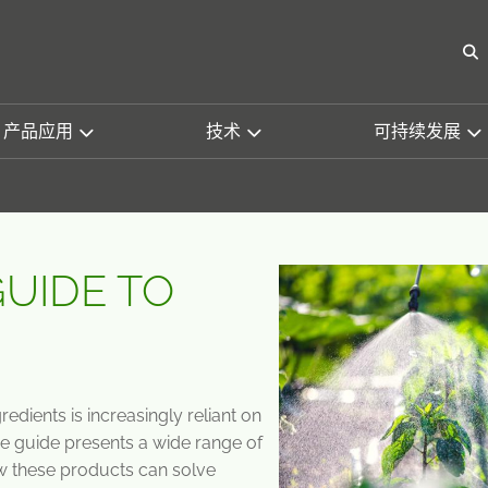
O
产品应用
技术
可持续发展
GUIDE TO
redients is increasingly reliant on
he guide presents a wide range of
w these products can solve