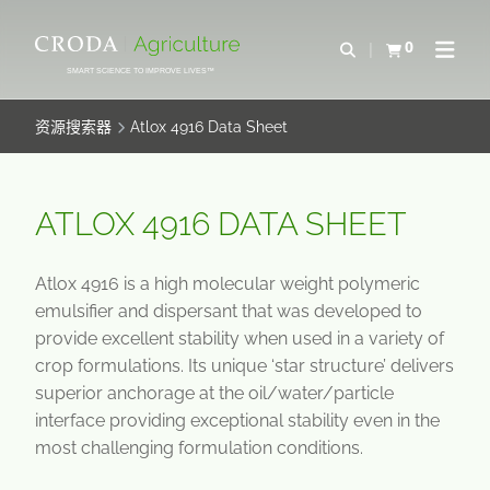
SKIP
SKIP
TO
TO
0
Open Search
查看购物车
Open N
CONTENT
MENU
SMART SCIENCE TO IMPROVE LIVES™
资源搜索器
Atlox 4916 Data Sheet
ATLOX 4916 DATA SHEET
Atlox 4916 is a high molecular weight polymeric
emulsifier and dispersant that was developed to
provide excellent stability when used in a variety of
crop formulations. Its unique ‘star structure’ delivers
superior anchorage at the oil/water/particle
interface providing exceptional stability even in the
most challenging formulation conditions.