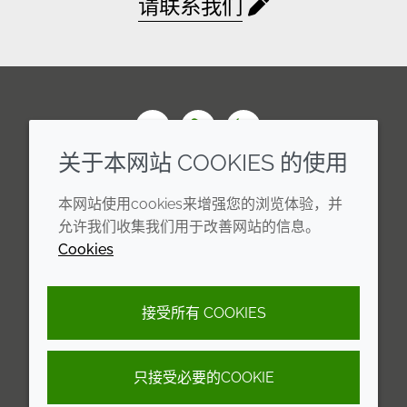
请联系我们
Wechat
Youku
Zhihu
关于本网站 COOKIES 的使用
企业
法律信息
本网站使用cookies来增强您的浏览体验，并
年度报告
条款和条件
允许我们收集我们用于改善网站的信息。
Cookies
可持续发展报告
Cookie 政策
禾大集团
隐私政策
接受所有 COOKIES
可访问性声明
只接受必要的COOKIE
© 2026 Croda International Plc