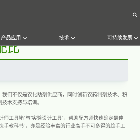
具快速确定最佳配比
O
量，实用农药助剂配方工
产品应用
技术
可持续发展
配比
，我们不仅是农化助剂供应商，同时创新农药制剂技术、积
剂技术支持与培训。
计师工具箱"与“实验设计工具”，帮助配方师快速确定最佳
快手教科书”，亦是经验丰富的行业高手不可多得的趁手工