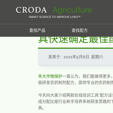
SKIP
SKIP
首页
资源
新闻
节省70%工作量，实用农药助剂配方工
TO
TO
CONTENT
MENU
SMART SCIENCE TO IMPROVE LIVES™
节省70%工作
查找产品
查找配方
具快速确定最佳
发表于:
2021年5月8日, 星期六
禾大作物保护
一直认为，我们能做得更多
极研发农药制剂配方，提供专业的农药制
今天向大家介绍两款在线培训工具"配方设
成分配比是行业新手培养系统研发思路的“
具。