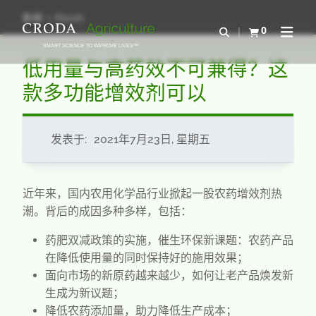
SKIP
SKIP
新闻
Atpuls
TO
TO
0
Open Search
查看购物车
Open N
CONTENT
MENU
SMART SCIENCE TO IMPROVE LIVES™
低用量与高药效不可兼得？这
款多功能增效剂可以
发表于:
2021年7月23日, 星期五
近年来，国内农用化学品行业掀起一股农药增效剂热
潮。背后的成因多种多样，包括：
药肥双减政策的实施，催生环保新课题：农药产品
在降低使用量的同时保持好的施用效果；
面向市场的新原药越来越少，如何让老产品焕发新
生成为新议题；
降低农药添加量，助力降低生产成本；