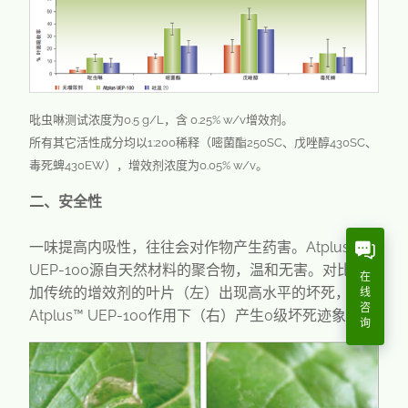
吡虫啉测试浓度为0.5 g/L，含 0.25% w/v增效剂。
所有其它活性成分均以1:200稀释（嘧菌酯250SC、戊唑醇430SC、
毒死蜱430EW），增效剂浓度为0.05% w/v。
二、安全性
一味提高内吸性，往往会对作物产生药害。Atplus™
UEP-100源自天然材料的聚合物，温和无害。对比添
在
加传统的增效剂的叶片（左）出现高水平的坏死，
线
咨
Atplus™ UEP-100作用下（右）产生0级坏死迹象。
询