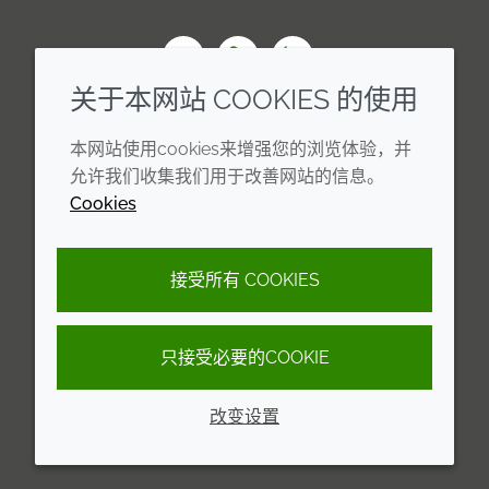
Wechat
Youku
Zhihu
关于本网站 COOKIES 的使用
企业
法律信息
本网站使用cookies来增强您的浏览体验，并
年度报告
条款和条件
允许我们收集我们用于改善网站的信息。
Cookies
可持续发展报告
Cookie 政策
禾大集团
隐私政策
接受所有 COOKIES
可访问性声明
只接受必要的COOKIE
© 2026 Croda International Plc
沪ICP备2020025271号-13
改变设置
沪公网安备31010502007173号