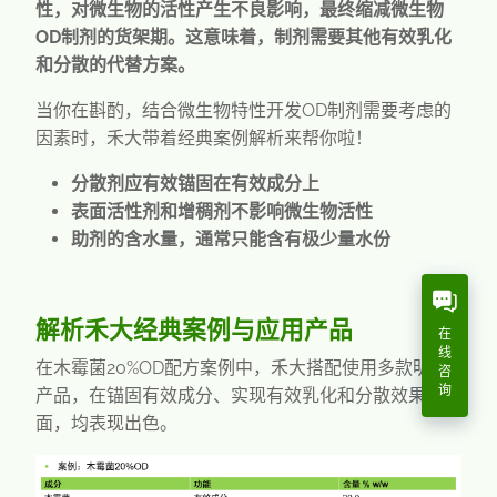
性，对微生物的活性产生不良影响，最终缩减微生物
OD
制剂的货架期。这意味着，制剂需要其他有效乳化
和分散的代替方案。
当你在斟酌，结合微生物特性开发
OD
制剂需要考虑的
因素时，禾大带着经典案例解析来帮你啦！
分散剂应有效锚固在有效成分上
表面活性剂和增稠剂不影响微生物活性
助剂的含水量，通常只能含有极少量水份
解析禾大经典案例与应用产品
在
线
在木霉菌
20%OD
配方案例中，禾大搭配使用多款明星
咨
询
产品，在锚固有效成分、实现有效乳化和分散效果方
面，均表现出色。