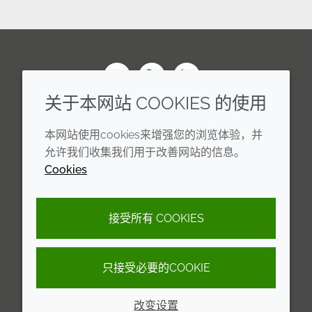
Wechat
Youku
Zhihu
关于本网站 COOKIES 的使用
企业
法律信息
本网站使用cookies来增强您的浏览体验，并
年度报告
条款和条件
允许我们收集我们用于改善网站的信息。
Cookies
可持续发展报告
Cookie 政策
禾大集团
隐私政策
接受所有 COOKIES
可访问性声明
只接受必要的COOKIE
© 2026 Croda International Plc
沪ICP备2020025271号-13
改变设置