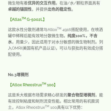
微生物有着
优异的交互作用
。在油/水/颗粒界面具有
卓越的锚固性
，并提供
出色的稳定性
。
TM
【
Atlas
G-5002L
】
TM
这款水性分散剂通常与
Atlox
4916
搭配使用，在喷洒
罐中稀释后能有效地分散微生物。
纯度100%，不含
水
，用量少，因此适用于对水分敏感的微生物制剂。列
入OMRI(美国有机产品认证)，可以与获批的有效成分搭
配使用。
No.3
增稠剂
TM
【
Atlox Rheostrux
100
】
这是禾大根据市场需求精心研发的
聚合物型增稠剂
，能
有效控制粘度和制剂流变性能。相比常用的有机膨润
TM
土，
Atlox Rheostrux
100
具有以下优势：