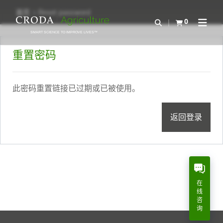
SKIP
SKIP
首页
Reset password
TO
TO
0
Open Search
查看购物车
Open N
CONTENT
MENU
SMART SCIENCE TO IMPROVE LIVES™
重置密码
此密码重置链接已过期或已被使用。
返回登录
在
线
咨
询