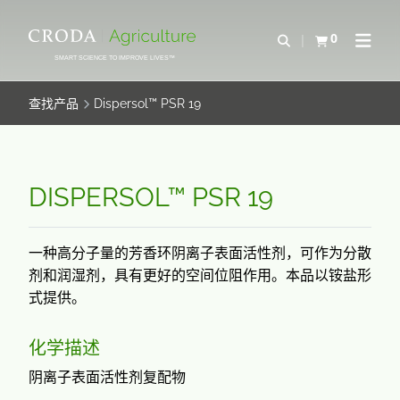
SKIP
SKIP
TO
TO
0
Open Search
查看购物车
Open N
CONTENT
MENU
SMART SCIENCE TO IMPROVE LIVES™
查找产品
Dispersol™ PSR 19
DISPERSOL™ PSR 19
一种高分子量的芳香环阴离子表面活性剂，可作为分散
剂和润湿剂，具有更好的空间位阻作用。本品以铵盐形
式提供。
化学描述
阴离子表面活性剂复配物