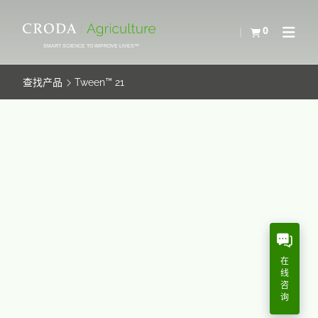
SKIP
SKIP
TO
TO
0
查看购物车
Open N
CONTENT
MENU
SMART SCIENCE TO IMPROVE LIVES™
查找产品
Tween™ 21
TWEEN™ 21
Tween 21 是一种山梨醇脂肪酸酯乙氧基化物，是一种
有效的乳化剂。该产品适合作为惰性成分与美国 NOP
许可的活性杀虫成分结合使用。可提供 OMRI 列出的等
级。
在
线
咨
化学描述
询
月桂酸山梨醇酯聚氧乙烯醚 (4)