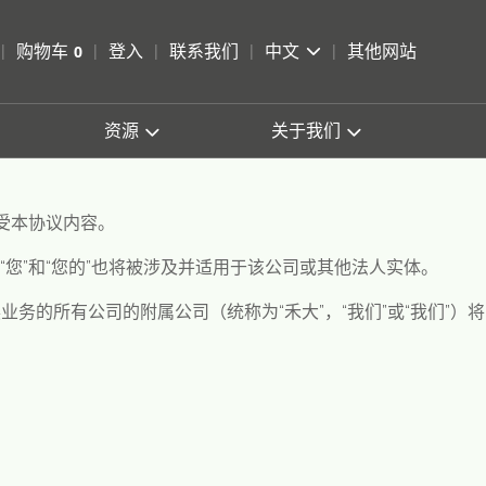
pen Search
购物车
0
登入
联系我们
中文
其他网站
查看购物车
资源
关于我们
受本协议内容。
“
您
”
和
“
您的
”
也将被涉及并适用于该公司或其他法人实体。
展业务的所有公司的附属公司（统称为
“
禾大
”
，
“
我们
”
或
“
我们
”
）将