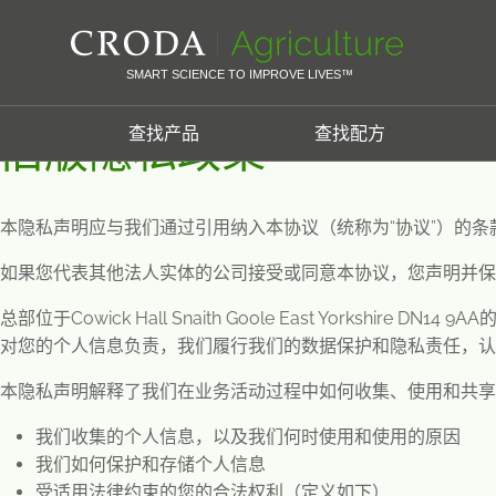
SKIP
SKIP
首页
隐私政策
旧版隐私政策
TO
TO
CONTENT
MENU
SMART SCIENCE TO IMPROVE LIVES™
查找产品
查找配方
旧版隐私政策
本隐私声明应与我们通过引用纳入本协议（统称为
“
协议
”
）的条
如果您代表其他法人实体的公司接受或同意本协议，您声明并保
总部位于
Cowick Hall Snaith Goole East Yorkshire DN14 9AA
对您的个人信息负责，我们履行我们的数据保护和隐私责任，认
本隐私声明解释了我们在业务活动过程中如何收集、使用和共享
我们收集的个人信息，以及我们何时使用和使用的原因
我们如何保护和存储个人信息
受适用法律约束的您的合法权利（定义如下）